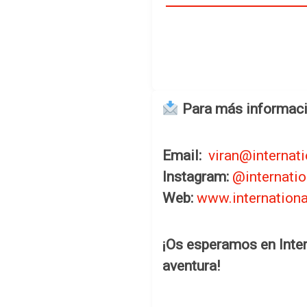
Para más informaci
Email:
viran@internat
Instagram:
@internatio
Web:
www.internation
¡Os esperamos en Inter
aventura!