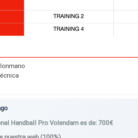
balonmano
técnica
ago
tional Handball Pro Volendam es de: 700€
de nuestra web (100%)