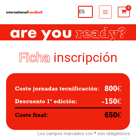
Ir
al
contenido
are you
ready?
Ficha
inscripción
800€
Coste jornadas tecnificación:
-150€
Descuento 1ª edición:
650€
Coste final:
Los campos marcados con
*
son obligatorios